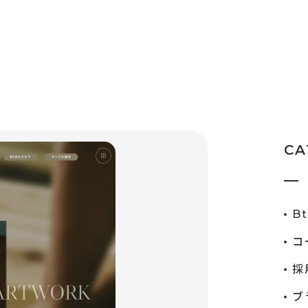
CA
B
コ
採
ブ