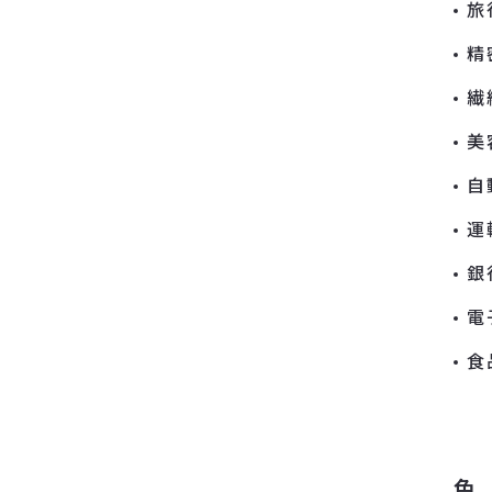
旅
精
繊
美
自
運
銀
電
食
色