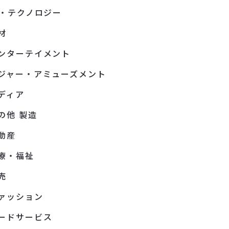
T・テクノロジー
材
ンターテイメント
ジャー・アミューズメント
ディア
の他 製造
動産
療・福祉
売
ァッション
ードサービス