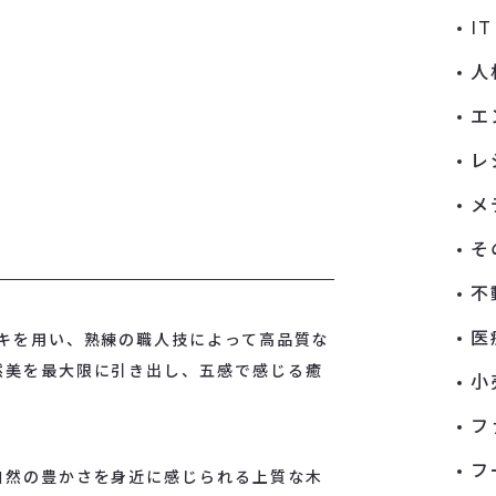
I
人
エ
レ
メ
そ
不
医
キを用い、熟練の職人技によって高品質な
然美を最大限に引き出し、五感で感じる癒
小
フ
フ
自然の豊かさを身近に感じられる上質な木