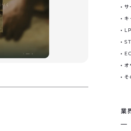
サ
キ
L
S
E
オ
そ
業