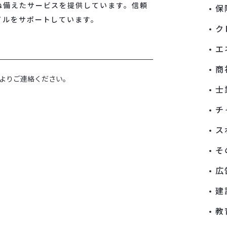
ね備えたサービスを提供しています。信頼
保
イルをサポートしています。
ク
エ
商
よりご連絡ください。
士
チ
ス
そ
広
建
教