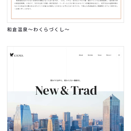
和倉温泉～わくらづくし～