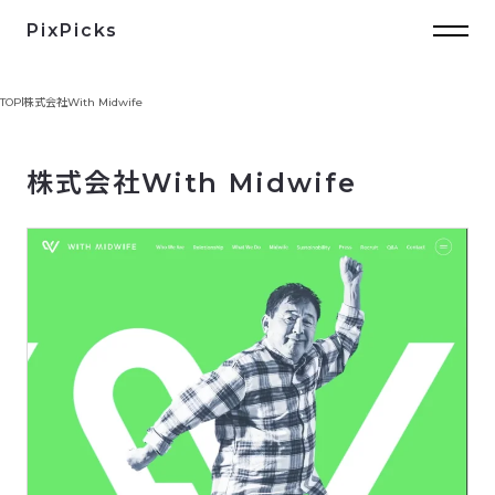
PixPicks
TOP
株式会社With Midwife
株式会社With Midwife