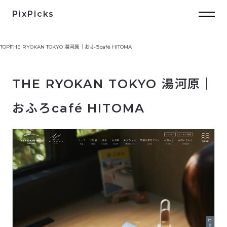
PixPicks
TOP
THE RYOKAN TOKYO 湯河原｜おふろcafé HITOMA
THE RYOKAN TOKYO 湯河原｜
おふろcafé HITOMA