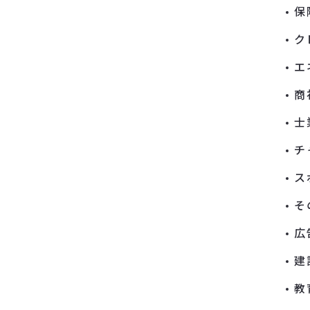
保
ク
エ
商
士
チ
ス
そ
広
建
教