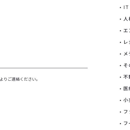
I
人
エ
レ
メ
そ
不
よりご連絡ください。
医
小
フ
フ