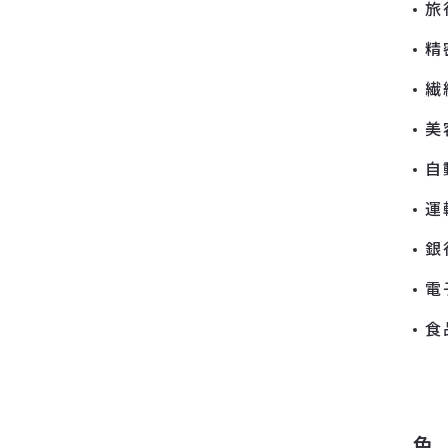
旅
精
繊
美
自
運
銀
電
食
色