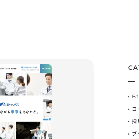
CA
B
コ
採
ブ