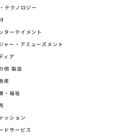
T・テクノロジー
材
ンターテイメント
ジャー・アミューズメント
ディア
の他 製造
動産
療・福祉
売
ァッション
ードサービス