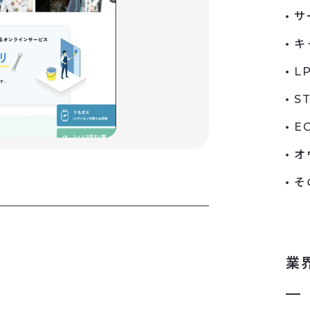
サ
キ
L
S
E
オ
そ
業