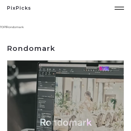
PixPicks
TOP
Rondomark
Rondomark