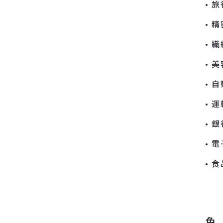
旅
精
繊
美
自
運
銀
電
食
色