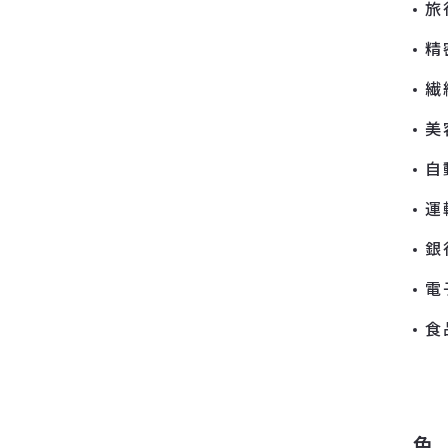
旅
精
繊
美
自
運
銀
電
食
色