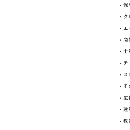
保
ク
エ
商
士
チ
ス
そ
広
建
教