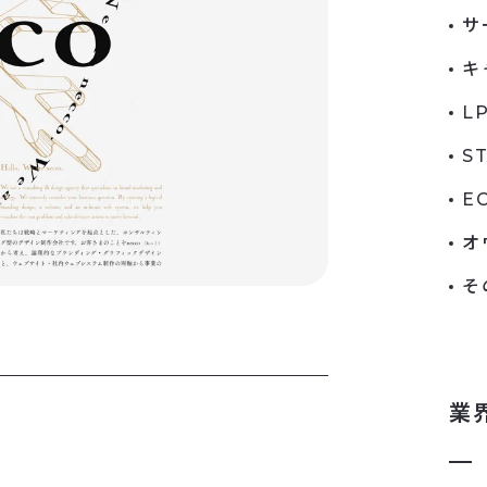
サ
キ
L
S
E
オ
そ
業