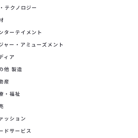
T・テクノロジー
材
ンターテイメント
ジャー・アミューズメント
ディア
の他 製造
動産
療・福祉
売
ァッション
ードサービス