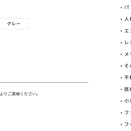
I
人
グレー
エ
レ
メ
そ
不
医
よりご連絡ください。
小
フ
フ