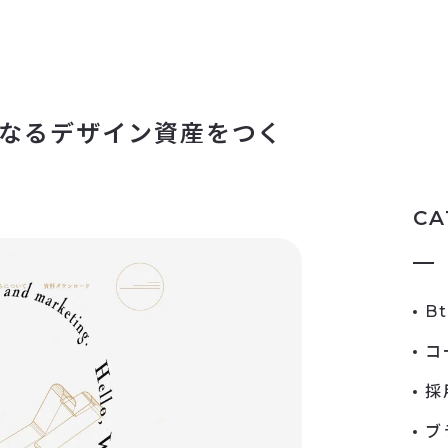
こ」となるデザイン資産をつく
CA
B
コ
採
ブ