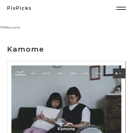
PixPicks
TOP
Kamome
Kamome