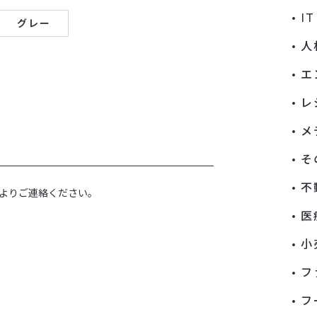
I
グレー
人
エ
レ
メ
そ
不
よりご連絡ください。
医
小
フ
フ