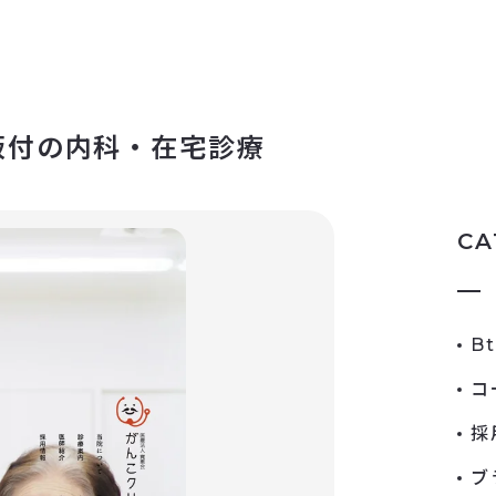
板付の内科・在宅診療
CA
B
コ
採
ブ