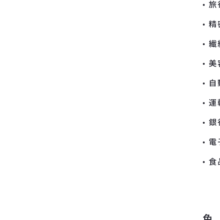
旅
精
繊
美
自
運
銀
電
食
色