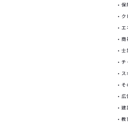
保
ク
エ
商
士
チ
ス
そ
広
建
教