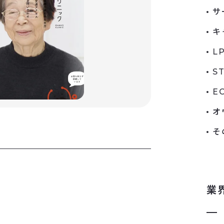
サ
キ
L
S
E
オ
そ
業