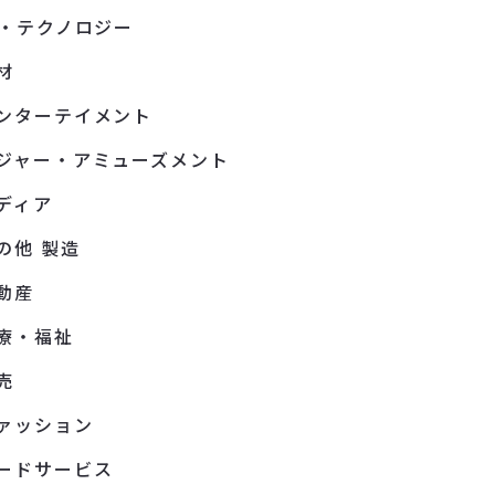
T・テクノロジー
材
ンターテイメント
ジャー・アミューズメント
ディア
の他 製造
動産
療・福祉
売
ァッション
ードサービス