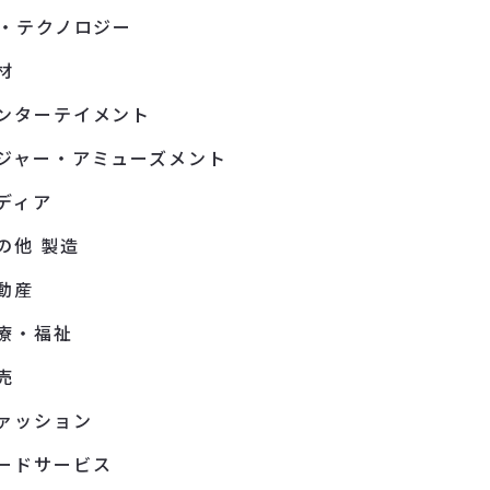
T・テクノロジー
材
ンターテイメント
ジャー・アミューズメント
ディア
の他 製造
動産
療・福祉
売
ァッション
ードサービス