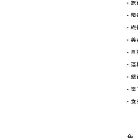
旅
精
繊
美
自
運
銀
電
食
色