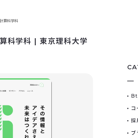
報計算科学科
算科学科 | 東京理科大学
CA
B
コ
採
ブ