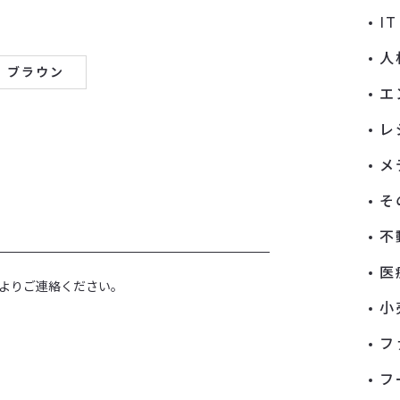
I
人
ブラウン
エ
レ
メ
そ
不
医
よりご連絡ください。
小
フ
フ