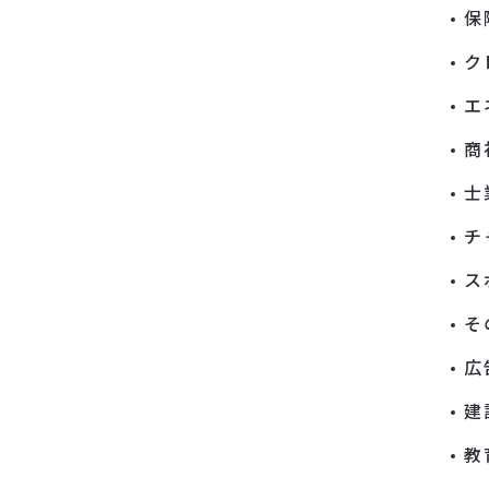
保
ク
エ
商
士
チ
ス
そ
広
建
教