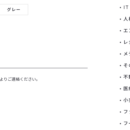
I
グレー
人
エ
レ
メ
そ
不
よりご連絡ください。
医
小
フ
フ