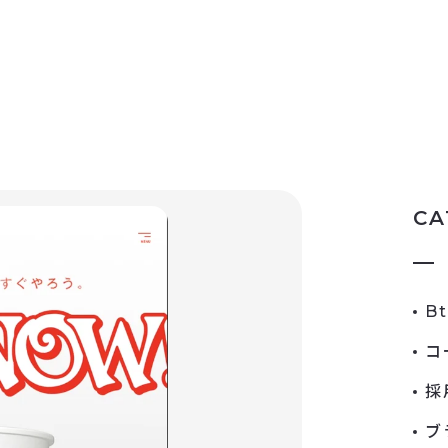
CA
B
コ
採
ブ