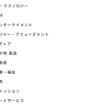
T・テクノロジー
材
ンターテイメント
ジャー・アミューズメント
ディア
の他 製造
動産
療・福祉
売
ァッション
ードサービス