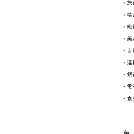
旅
精
繊
美
自
運
銀
電
食
色