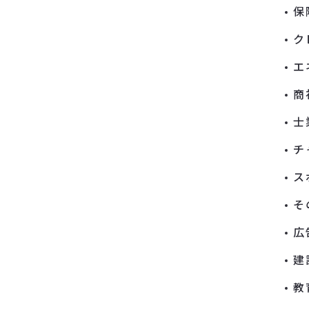
保
ク
エ
商
士
チ
ス
そ
広
建
教