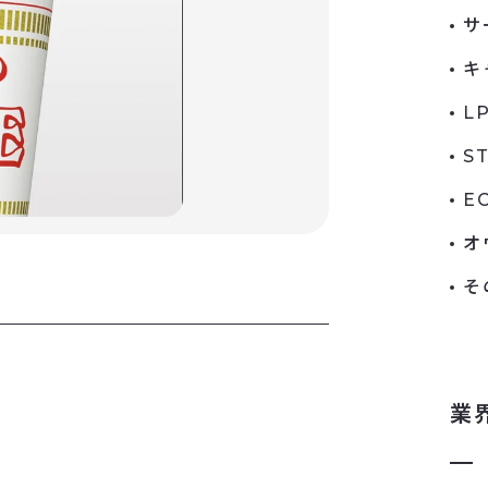
サ
キ
L
S
E
オ
そ
業