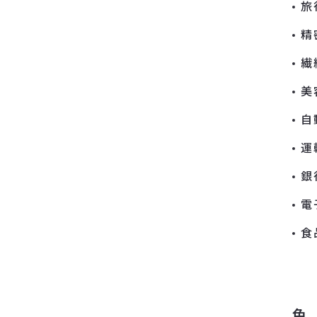
旅
精
繊
美
自
運
銀
電
食
色