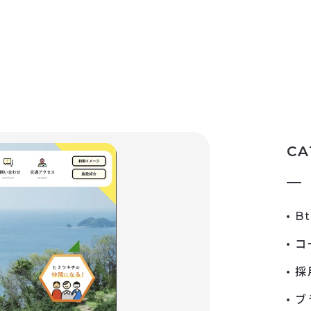
CA
B
コ
採
ブ