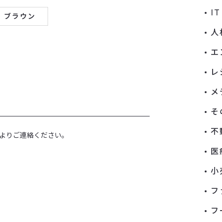
I
ブラウン
人
エ
レ
メ
そ
不
よりご連絡ください。
医
小
フ
フ