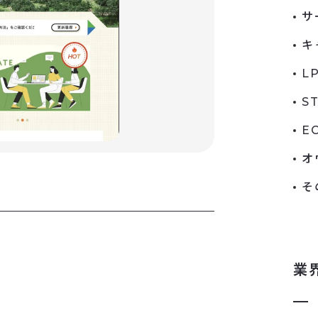
サ
キ
L
S
E
オ
そ
業