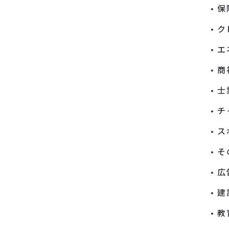
保
ク
エ
商
士
チ
ス
そ
広
建
教