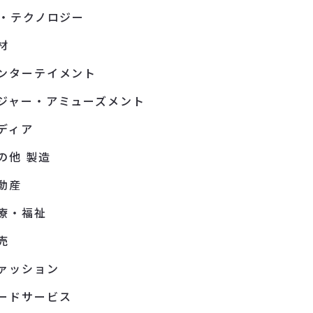
T・テクノロジー
材
ンターテイメント
ジャー・アミューズメント
ディア
の他 製造
動産
療・福祉
売
ァッション
ードサービス