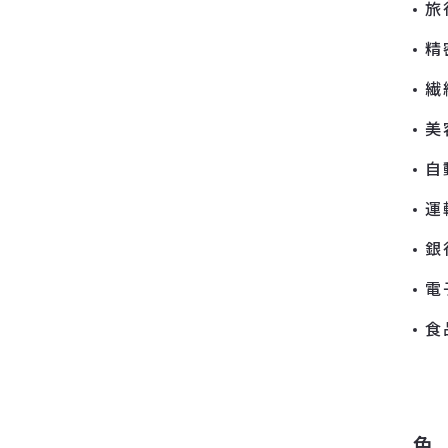
旅
精
繊
美
自
運
銀
電
食
色