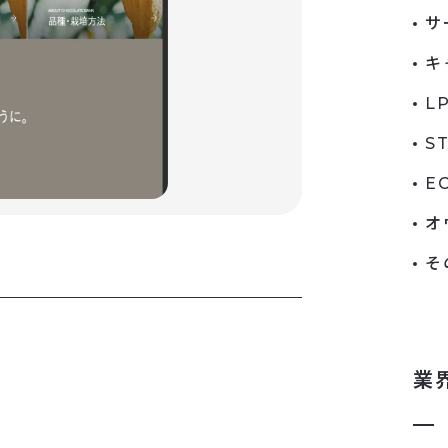
サ
キ
L
S
E
オ
そ
業