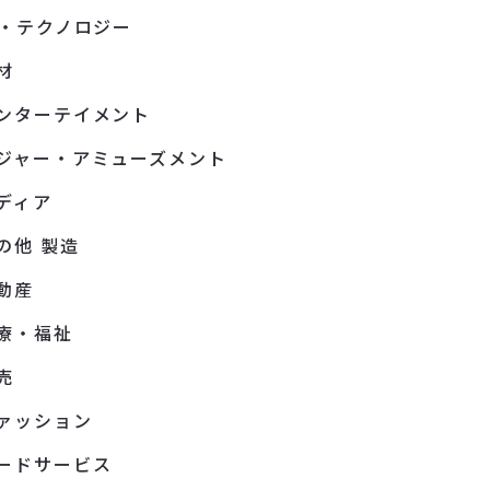
T・テクノロジー
材
ンターテイメント
ジャー・アミューズメント
ディア
の他 製造
動産
療・福祉
売
ァッション
ードサービス