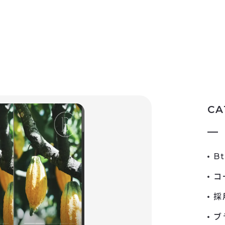
CA
B
コ
採
ブ