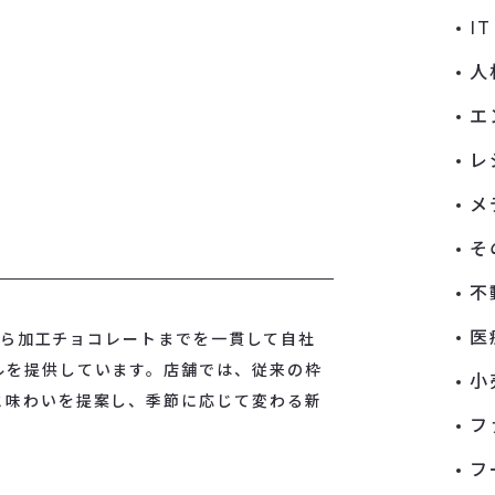
I
人
エ
レ
メ
そ
不
医
料から加工チョコレートまでを一貫して自社
ルを提供しています。店舗では、従来の枠
小
と味わいを提案し、季節に応じて変わる新
フ
フ