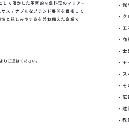
として活かした革新的な魚料理のマリアー
保
たサステナブルなブランド展開を目指して
ク
門性と親しみやすさを兼ね備えた企業で
エ
商
士
よりご連絡ください。
チ
ス
そ
広
建
教