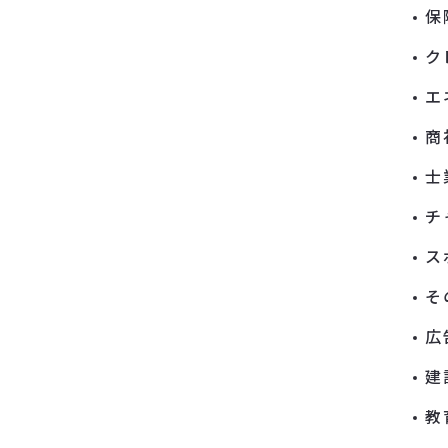
保
ク
エ
商
士
チ
ス
そ
広
建
教