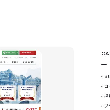
CA
B
コ
採
ブ