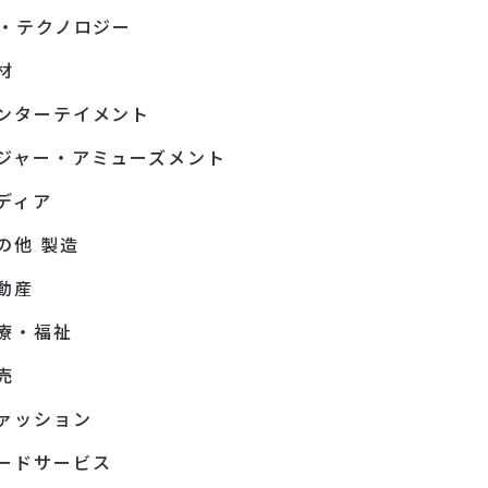
T・テクノロジー
材
ンターテイメント
ジャー・アミューズメント
ディア
の他 製造
動産
療・福祉
売
ァッション
ードサービス