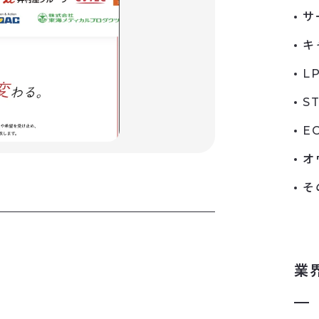
サ
キ
L
S
E
オ
そ
業