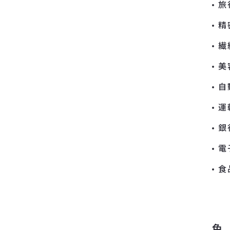
旅
精
繊
美
自
運
銀
電
食
色