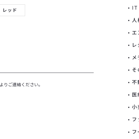
I
レッド
人
エ
レ
メ
そ
不
よりご連絡ください。
医
小
フ
フ